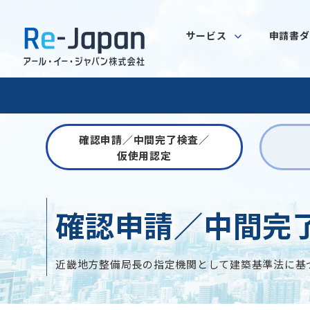
サービス
申請書ダ
確認申請／
中間完了検査／
仮使用認定
確認申請／中間完
近畿地方整備局長の指定機関として建築基準法に基